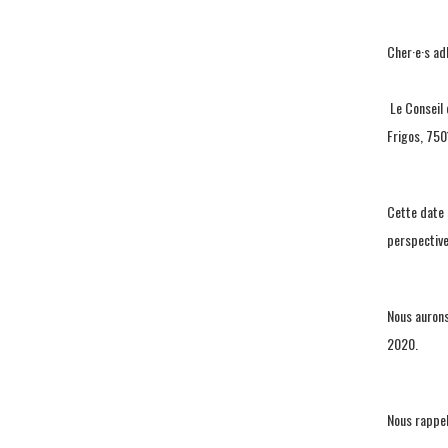
Cher·e·s ad
Le Conseil 
Frigos, 750
Cette date 
perspective
Nous aurons
2020.
Nous rappel