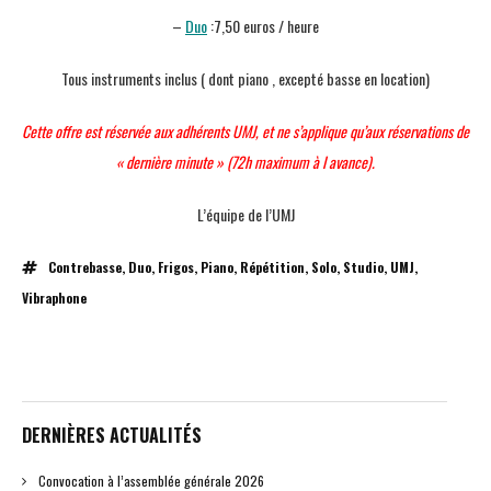
–
Duo
:7,50 euros / heure
Tous instruments inclus ( dont piano , excepté basse en location)
Cette offre est réservée aux adhérents UMJ, et ne s’applique qu’aux réservations de
« dernière minute » (72h maximum à l avance).
L’équipe de l’UMJ
Contrebasse
,
Duo
,
Frigos
,
Piano
,
Répétition
,
Solo
,
Studio
,
UMJ
,
Vibraphone
DERNIÈRES ACTUALITÉS
Convocation à l’assemblée générale 2026